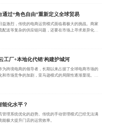
通过“角色自由”重新定义全球贸易
日益激烈，传统的电商运营模式面临着极大的挑战。商家
流配送等复杂的供应链问题，还要在市场上寻求差异化竞
这一快速变化的市场，商淘云跨境电商平台通过创新的“角
生态，为商家提供了更为灵活和多元化的经营方式。
云工厂+本地化代销'构建护城河
作为跨境电商的领导者，长期以来占据了全球电商市场的
化和市场竞争的加剧，亚马逊模式的局限性逐渐显现。进
仅依赖于平台流量和标准化的商品，而是开始探索新的发
模式来构建独特的竞争优势和品牌护城河。
智能化水平？
店管理系统优化的趋势。传统的手动管理模式已经无法满
统能极大提升门店的运营效率。