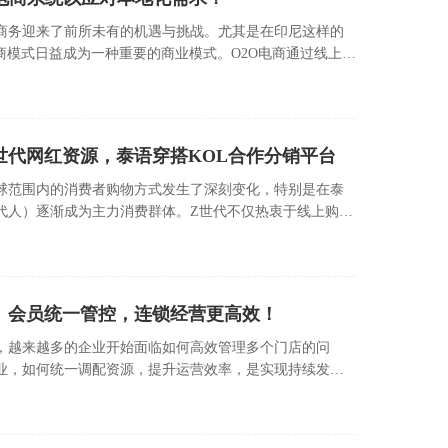
商务迎来了前所未有的机遇与挑战。尤其是在印尼这样的
line）电商模式日益成为一种重要的商业模式。O2O电商通过线上平
为消费者提供便捷的购物体验。
世代网红资源，泰语穿搭KOL合作分销平台
球范围内的消费者购物方式发生了深刻变化，特别是在泰
生的一代人）逐渐成为主力消费群体。Z世代不仅热衷于线上购
关键意见领袖）的影响。
、会员统一管控，连锁经营更高效！
，越来越多的企业开始面临如何高效管理多个门店的问
业，如何统一调配资源，提升运营效率，是实现持续发展
为了连锁企业提升经营效率的重要工具。