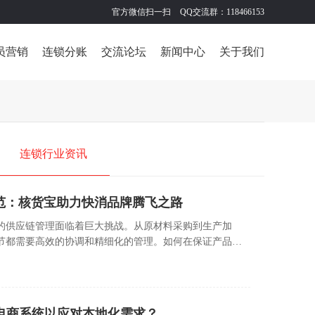
官方微信扫一扫
QQ交流群：118466153
员营销
连锁分账
交流论坛
新闻中心
关于我们
连锁行业资讯
范：核货宝助力快消品牌腾飞之路
的供应链管理面临着巨大挑战。从原材料采购到生产加
节都需要高效的协调和精细化的管理。如何在保证产品质
率，成为了每个快消品品牌面临的核心问题。
电商系统以应对本地化需求？