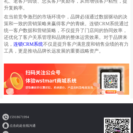
礼、老客户回馈、忠实客户奖励等，从而增强客户粘性，提
升复购率。
在当前竞争激烈的市场环境中，品牌必须通过数据驱动的决
策和一致的营销策略来赢得客户的青睐。连锁
CRM
系统通过
统一客户数据和营销策略，不仅提升了门店间的协同效率，
还优化了客户关系管理和品牌的整体运营效果。对于品牌来
说，
连锁
CRM
系统
不仅是提升客户满意度和销售业绩的有力
工具，更是推动品牌长远发展的重要战略资产。
15918671994
点击此处在线沟通