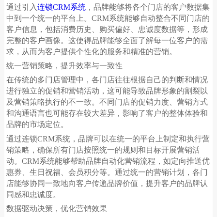
通过引入
连锁
CRM
系统
，品牌能够将各个门店的客户数据集
中到一个统一的平台上。
CRM
系统能够自动整合不同门店的
客户信息，包括消费历史、购买偏好、忠诚度数据等，形成
完整的客户画像。这使得品牌能够全面了解每一位客户的需
求，从而为客户提供个性化的服务和精准的营销。
统一营销策略，提升效率与一致性
在传统的多门店管理中，各门店往往根据自己的判断和情况
进行独立的促销和营销活动，这可能导致品牌形象的割裂以
及营销策略执行的不一致。不同门店的促销力度、营销方式
和沟通语言也可能存在较大差异，影响了客户的整体体验和
品牌的市场定位。
通过连锁
CRM
系统，品牌可以在统一的平台上制定和执行营
销策略，确保所有门店按照统一的规则和目标开展营销活
动。
CRM
系统能够帮助品牌自动化营销流程，如定向推送优
惠券、生日祝福、会员积分等。通过统一的营销计划，各门
店能够协同一致地向客户传递品牌价值，提升客户的品牌认
同感和忠诚度。
数据驱动决策，优化营销效果